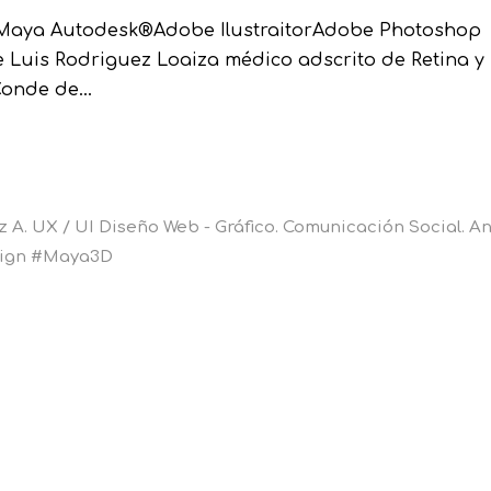
D Maya Autodesk®Adobe IlustraitorAdobe Photoshop
 Luis Rodriguez Loaiza médico adscrito de Retina y
Conde de...
A. UX / UI Diseño Web - Gráfico. Comunicación Social. An
esign #Maya3D