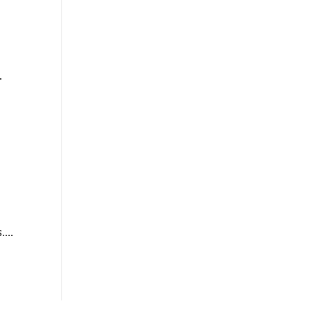
.
...